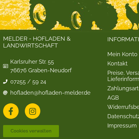
MELDER - HOFLADEN &
INFORMAT
LANDWIRTSCHAFT
Mein Konto
Karlsruher Str. 55
Kontakt
76676 Graben-Neudorf
Preise, Ver
Lieferinfor
07255 / 59 24
Zahlungsar
hofladen@hofladen-melder.de
AGB
Widerrufsb
Datenschut
Impressum
Cookies verwalten