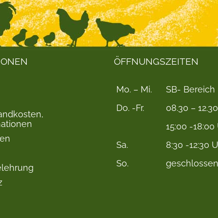
IONEN
ÖFFNUNGSZEITEN
Mo. – Mi.
SB- Bereich
Do. -Fr.
08.30 – 12.3
sandkosten,
mationen
15:00 -18:00
ten
Sa.
8:30 -12:30 
So.
geschlosse
elehrung
z