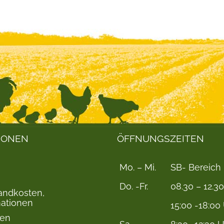
IONEN
ÖFFNUNGSZEITEN
Mo. – Mi.
SB- Bereich
Do. -Fr.
08.30 – 12.3
sandkosten,
mationen
15:00 -18:00
ten