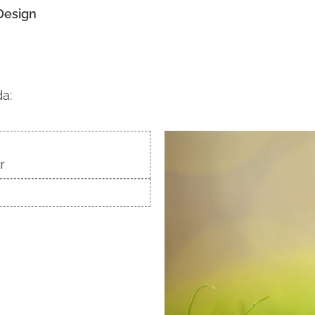
Design
a:
r