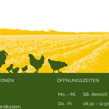
IONEN
ÖFFNUNGSZEITEN
Mo. – Mi.
SB- Bereich
Do. -Fr.
08.30 – 12.3
sandkosten,