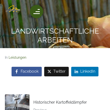
LANDWIRTSCHAFTLICHE
ARBEITEN
In
Leistungen
Facebook
Twitter
LinkedIn
Historischer Kartoffeldämpfer
Previous